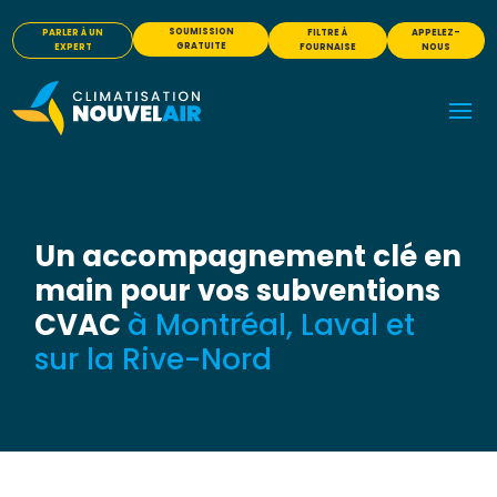
SOUMISSION
PARLER À UN
FILTRE À
APPELEZ-
GRATUITE
EXPERT
FOURNAISE
NOUS
Un accompagnement clé en
main pour vos subventions
CVAC
à Montréal, Laval et
sur la Rive-Nord