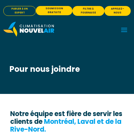
SOUMISSION
PARLER À UN
FILTRE À
APPELEZ-
GRATUITE
EXPERT
FOURNAISE
NOUS
Pour nous joindre
Notre équipe est fière de servir les
clients de
Montréal, Laval et de la
Rive-Nord.