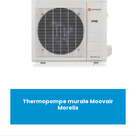
Thermopompe murale Moovair
Morelis