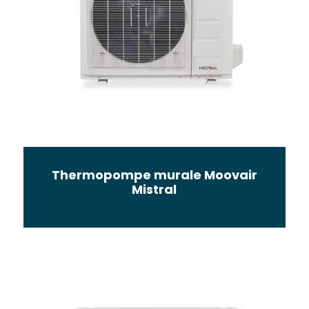
Thermopompe murale Moovair
Mistral