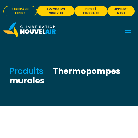
SOUMISSION
PARLER À UN
FILTRE À
APPELEZ-
GRATUITE
EXPERT
FOURNAISE
NOUS
Produits –
Thermopompes
murales