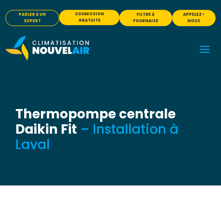
SOUMISSION
PARLER À UN
FILTRE À
APPELEZ-
GRATUITE
EXPERT
FOURNAISE
NOUS
Thermopompe centrale
Daikin Fit
– Installation à
Laval